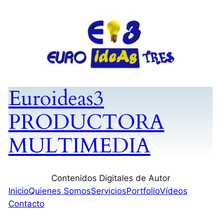
Saltar
al
contenido
Euroideas3
PRODUCTORA
MULTIMEDIA
Contenidos Digitales de Autor
Inicio
Quienes Somos
Servicios
Portfolio
Vídeos
Contacto